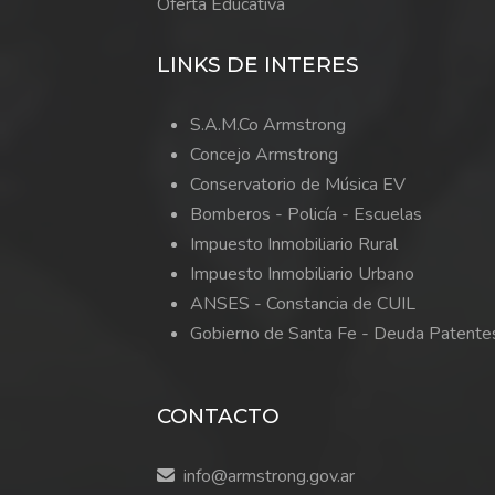
Oferta Educativa
LINKS DE INTERES
S.A.M.Co Armstrong
Concejo Armstrong
Conservatorio de Música EV
Bomberos -
Policía -
Escuelas
Impuesto Inmobiliario Rural
Impuesto Inmobiliario Urbano
ANSES - Constancia de CUIL
Gobierno de Santa Fe - Deuda Patente
CONTACTO
info@armstrong.gov.ar