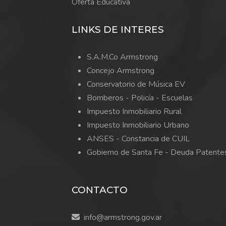
Oferta Educativa
LINKS DE INTERES
S.A.M.Co Armstrong
Concejo Armstrong
Conservatorio de Música EV
Bomberos -
Policía -
Escuelas
Impuesto Inmobiliario Rural
Impuesto Inmobiliario Urbano
ANSES - Constancia de CUIL
Gobierno de Santa Fe - Deuda Patente
CONTACTO
info@armstrong.gov.ar