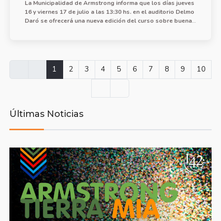
La Municipalidad de Armstrong informa que los días jueves
16 y viernes 17 de julio a las 13:30 hs. en el auditorio Delmo
Daró se ofrecerá una nueva edición del curso sobre buenas
prácticas de manipulación de alimentos.
1
2
3
4
5
6
7
8
9
10
Últimas Noticias